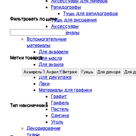
Аксессуары для линеров
Рапидографы
Тушь для рапидографов
Фильтровать по цене:
Тушь для рисования
Аксессуары
Пеналы
Вспомогательные
материалы
Для акварели
Метки товаров:
Для масла
Для акрила
Для золочения
Акварель
Акрил
Витраж
Гуашь
Для декора
Для 
Для декупажа
Лаки
Материалы для графики
Графит
Грифель
Тип наконечника
Пастель
Сангина
Уголь
Декорирование
ткани