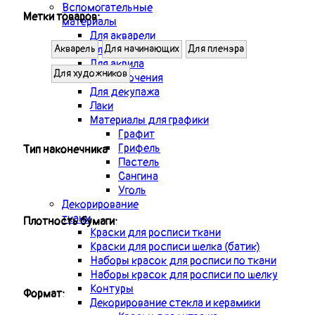
Вспомогательные
Метки товаров:
материалы
Для акварели
Для масла
Акварель
Для начинающих
Для пленэра
Для акрила
Для художников
Для золочения
Для декупажа
Лаки
Материалы для графики
Графит
Грифель
Тип наконечника
Пастель
Сангина
Уголь
Декорирование
ткани
Плотность бумаги:
Краски для росписи ткани
Краски для росписи шелка (батик)
Наборы красок для росписи по ткани
Наборы красок для росписи по шелку
Контуры
Формат:
Декорирование стекла и керамики