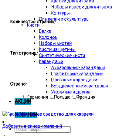
Краски для витража
Наборы красок для витража
Контуры
Для лепки и скульптуры
Количество страниц:
Кисти
Белка
Колонок
Наборы кистей
Кисти из щетины
Тип страниц:
Синтетические кисти
Карандаши
Акварельные карандаши
Графитовые карандаши
Цанговые карандаши
Страна:
Бездревесные карандаши
Угольные и другие
Германия
Польша
Франция
АКЦИИ
НОВИНКИ
Добавить в список желаний