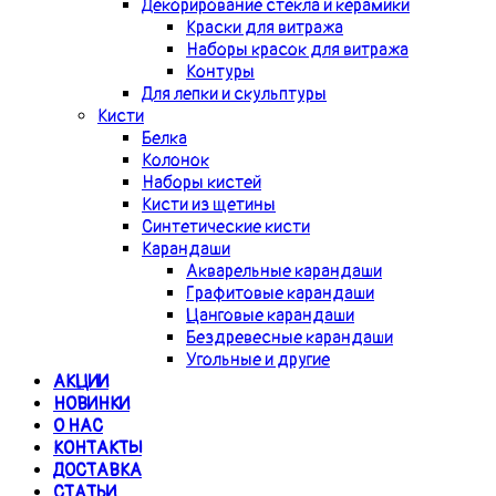
Декорирование стекла и керамики
Краски для витража
Наборы красок для витража
Контуры
Для лепки и скульптуры
Кисти
Белка
Колонок
Наборы кистей
Кисти из щетины
Синтетические кисти
Карандаши
Акварельные карандаши
Графитовые карандаши
Цанговые карандаши
Бездревесные карандаши
Угольные и другие
АКЦИИ
НОВИНКИ
О НАС
КОНТАКТЫ
ДОСТАВКА
СТАТЬИ