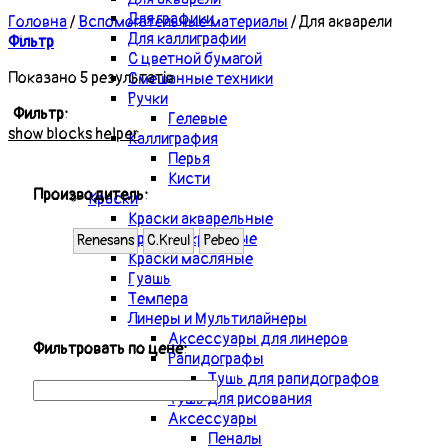
Для графики
Головна
/
Вспомогательные материалы
/
Для акварели
Для каллиграфии
Фільтр
С цветной бумагой
Показано 5 результатів
Смешанные техники
Ручки
Фильтр:
Гелевые
show blocks helper
Каллиграфия
Перья
Кисти
Производитель:
Краски
Краски акварельные
Краски акриловые
Renesans
С.Kreul
Pebeo
Краски масляные
Гуашь
Темпера
Линеры и Мультилайнеры
Аксессуары для линеров
Фильтровать по цене:
Рапидографы
Тушь для рапидографов
Тушь для рисования
Аксессуары
Пеналы