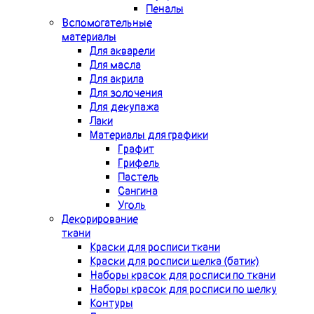
Пеналы
Вспомогательные
материалы
Для акварели
Для масла
Для акрила
Для золочения
Для декупажа
Лаки
Материалы для графики
Графит
Грифель
Пастель
Сангина
Уголь
Декорирование
ткани
Краски для росписи ткани
Краски для росписи шелка (батик)
Наборы красок для росписи по ткани
Наборы красок для росписи по шелку
Контуры