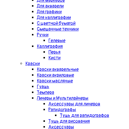
Для маркеров
Для акварели
Для графики
Для каллиграфии
С цветной бумагой
Смешанные техники
Ручки
Гелевые
Каллиграфия
Перья
Кисти
Краски
Краски акварельные
Краски акриловые
Краски масляные
Гуашь
Темпера
Линеры и Мультилайнеры
Аксессуары для линеров
Рапидографы
Тушь для рапидографов
Тушь для рисования
Аксессуары