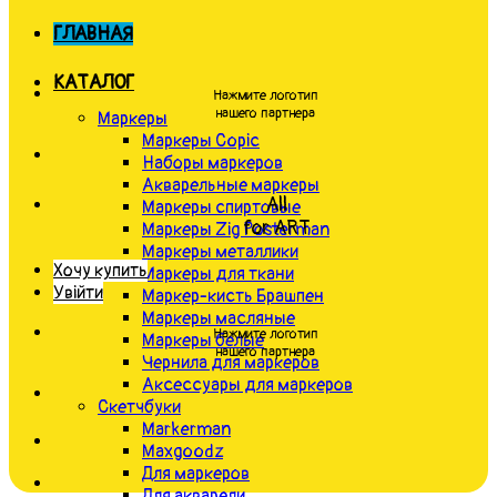
ГЛАВНАЯ
КАТАЛОГ
Нажмите логотип
нашего партнера
Маркеры
Маркеры Copic
Наборы маркеров
Акварельные маркеры
All
Маркеры спиртовые
for ART
Маркеры Zig Posterman
Маркеры металлики
Хочу купить
Маркеры для ткани
Увійти
Маркер-кисть Брашпен
Маркеры масляные
Нажмите логотип
Маркеры белые
нашего партнера
Чернила для маркеров
Аксессуары для маркеров
Скетчбуки
Markerman
Maxgoodz
Для маркеров
Для акварели