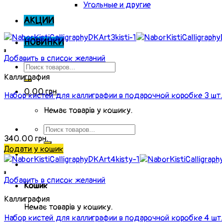
Угольные и другие
АКЦИИ
НОВИНКИ
Добавить в список желаний
Каллиграфия
0.00
грн.
Набор кистей для каллиграфии в подарочной коробке 3 шт.
Немає товарів у кошику.
340.00
грн.
Додати у кошик
Добавить в список желаний
Кошик
Каллиграфия
Немає товарів у кошику.
Набор кистей для каллиграфии в подарочной коробке 4 шт.