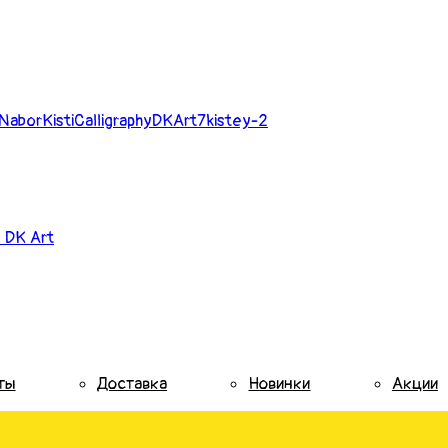
 DK Art
ты
Доставка
Новинки
Акции