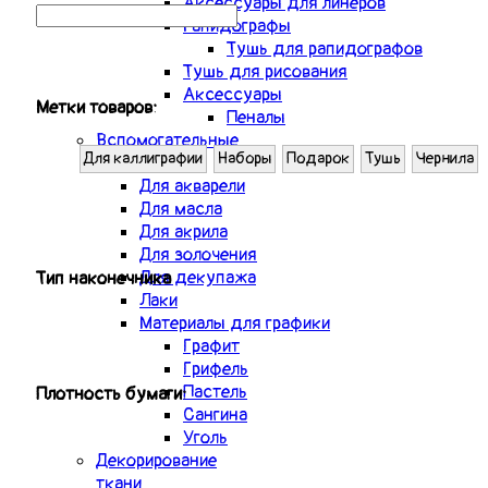
Аксессуары для линеров
Рапидографы
Тушь для рапидографов
Тушь для рисования
Аксессуары
Метки товаров:
Пеналы
Вспомогательные
Для каллиграфии
Наборы
Подарок
Тушь
Чернила
материалы
Для акварели
Для масла
Для акрила
Для золочения
Для декупажа
Тип наконечника
Лаки
Материалы для графики
Графит
Грифель
Пастель
Плотность бумаги:
Сангина
Уголь
Декорирование
ткани