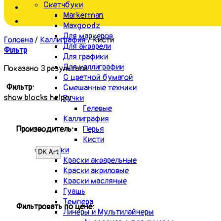
Скетчбуки
Markerman
Maxgoodz
Для маркеров
Головна
/
Каллиграфия
/
Кисти
Для акварели
Фільтр
Для графики
Для каллиграфии
Показано 3 результати
С цветной бумагой
Фильтр:
Смешанные техники
show blocks helper
Ручки
Гелевые
Каллиграфия
Производитель:
Перья
Кисти
Краски
DK Art
Краски акварельные
Краски акриловые
Краски масляные
Гуашь
Темпера
Фильтровать по цене:
Линеры и Мультилайнеры