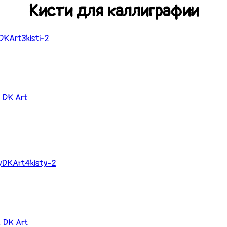
Кисти для каллиграфии
 DK Art
 DK Art