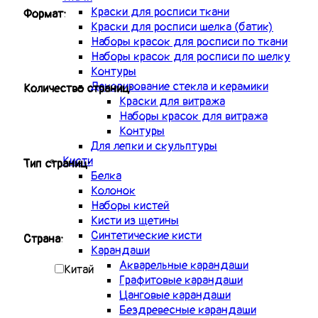
Краски для росписи ткани
Формат:
Краски для росписи шелка (батик)
Наборы красок для росписи по ткани
Наборы красок для росписи по шелку
Контуры
Декорирование стекла и керамики
Количество страниц:
Краски для витража
Наборы красок для витража
Контуры
Для лепки и скульптуры
Кисти
Тип страниц:
Белка
Колонок
Наборы кистей
Кисти из щетины
Синтетические кисти
Страна:
Карандаши
Акварельные карандаши
Китай
Графитовые карандаши
Цанговые карандаши
Бездревесные карандаши