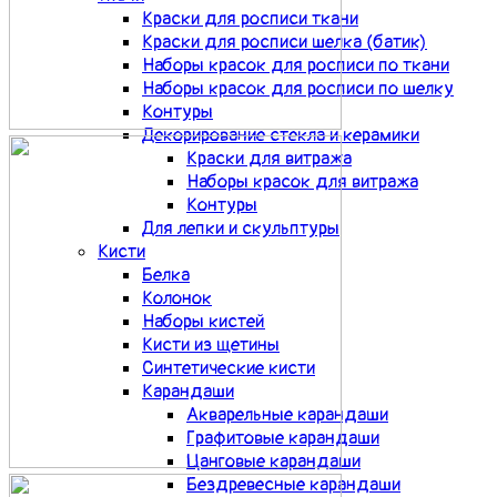
Краски для росписи ткани
Краски для росписи шелка (батик)
Наборы красок для росписи по ткани
Наборы красок для росписи по шелку
Контуры
Декорирование стекла и керамики
Краски для витража
Наборы красок для витража
Контуры
Для лепки и скульптуры
Кисти
Белка
Колонок
Наборы кистей
Кисти из щетины
Синтетические кисти
Карандаши
Акварельные карандаши
Графитовые карандаши
Цанговые карандаши
Бездревесные карандаши