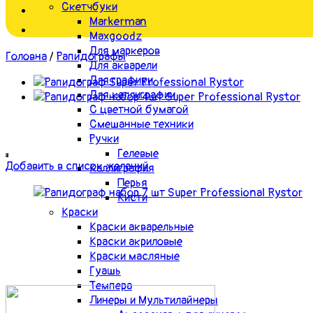
Скетчбуки
Markerman
Maxgoodz
Для маркеров
Головна
/
Рапидографы
Для акварели
Для графики
Для каллиграфии
С цветной бумагой
Смешанные техники
Ручки
Гелевые
Добавить в список желаний
Каллиграфия
Перья
Кисти
Краски
Краски акварельные
Краски акриловые
Краски масляные
Гуашь
Темпера
Линеры и Мультилайнеры