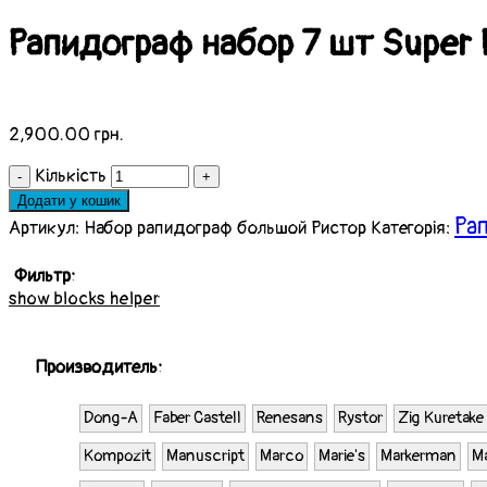
Рапидограф набор 7 шт Super P
2,900.00
грн.
Кількість
Додати у кошик
Ра
Артикул:
Набор рапидограф большой Ристор
Категорія:
Фильтр:
show blocks helper
Производитель:
Dong-A
Faber Castell
Renesans
Rystor
Zig Kuretake
Kompozit
Manuscript
Marco
Marie's
Markerman
Ma