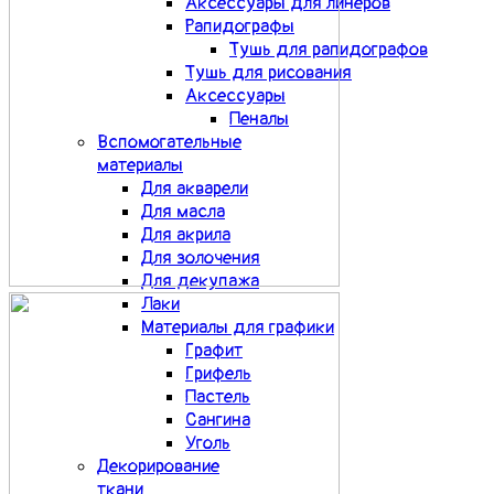
Аксессуары для линеров
Рапидографы
Тушь для рапидографов
Тушь для рисования
Аксессуары
Пеналы
Вспомогательные
материалы
Для акварели
Для масла
Для акрила
Для золочения
Для декупажа
Лаки
Материалы для графики
Графит
Грифель
Пастель
Сангина
Уголь
Декорирование
ткани