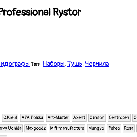
rofessional Rystor
пидографы
Наборы
Тушь
Чернила
Теги:
,
,
С.Kreul
APA Polska
Art-Master
Axent
Canson
Centropen
C
rvy Uchida
Maxgoodz
Miff manufacture
Mungyo
Pebeo
Rosa