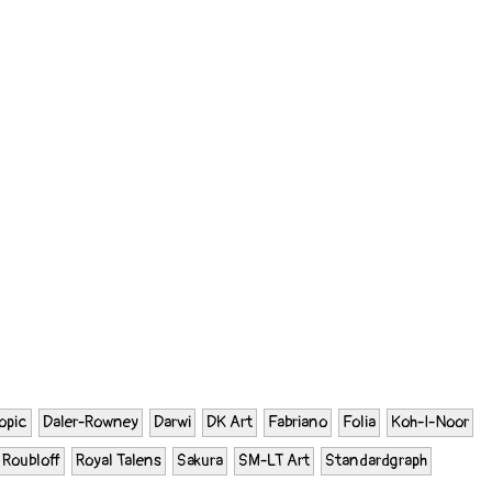
opic
Daler-Rowney
Darwi
DK Art
Fabriano
Folia
Koh-I-Noor
Roubloff
Royal Talens
Sakura
SM-LT Art
Standardgraph