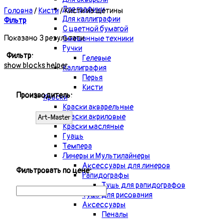
Для графики
Головна
/
Кисти
/
Кисти из щетины
Для каллиграфии
Фільтр
С цветной бумагой
Показано 3 результати
Смешанные техники
Ручки
Фильтр:
Гелевые
show blocks helper
Каллиграфия
Перья
Кисти
Производитель:
Краски
Краски акварельные
Краски акриловые
Art-Master
Краски масляные
Гуашь
Темпера
Линеры и Мультилайнеры
Аксессуары для линеров
Фильтровать по цене:
Рапидографы
Тушь для рапидографов
Тушь для рисования
Аксессуары
Пеналы