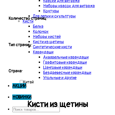
Краски для витража
Наборы красок для витража
Контуры
Для лепки и скульптуры
Количество страниц:
Кисти
Белка
Колонок
Наборы кистей
Кисти из щетины
Тип страниц:
Синтетические кисти
Карандаши
Акварельные карандаши
Графитовые карандаши
Цанговые карандаши
Страна:
Бездревесные карандаши
Угольные и другие
Китай
АКЦИИ
НОВИНКИ
Кисти из щетины