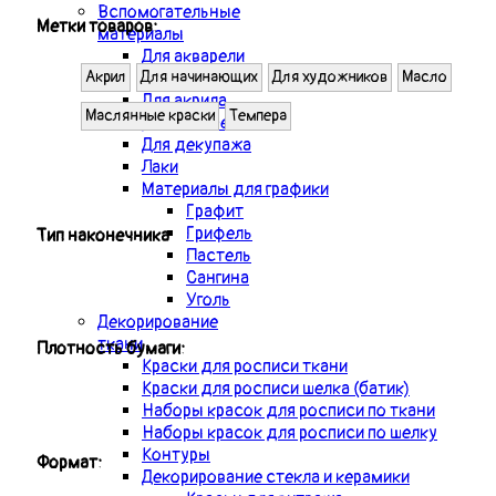
Вспомогательные
Метки товаров:
материалы
Для акварели
Для масла
Акрил
Для начинающих
Для художников
Масло
Для акрила
Маслянные краски
Темпера
Для золочения
Для декупажа
Лаки
Материалы для графики
Графит
Грифель
Тип наконечника
Пастель
Сангина
Уголь
Декорирование
ткани
Плотность бумаги:
Краски для росписи ткани
Краски для росписи шелка (батик)
Наборы красок для росписи по ткани
Наборы красок для росписи по шелку
Контуры
Формат:
Декорирование стекла и керамики