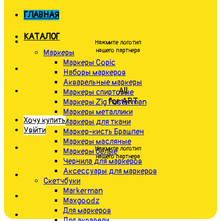
ГЛАВНАЯ
КАТАЛОГ
Нажмите логотип
нашего партнера
Маркеры
Маркеры Copic
Наборы маркеров
Акварельные маркеры
All
Маркеры спиртовые
for ART
Маркеры Zig Posterman
Маркеры металлики
Хочу купить
Маркеры для ткани
Увійти
Маркер-кисть Брашпен
Маркеры масляные
Нажмите логотип
Маркеры белые
нашего партнера
Чернила для маркеров
Аксессуары для маркеров
Скетчбуки
Markerman
Maxgoodz
Для маркеров
Для акварели