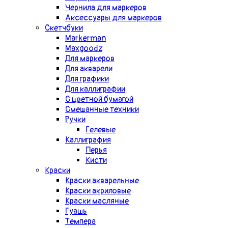
Чернила для маркеров
Аксессуары для маркеров
Скетчбуки
Markerman
Maxgoodz
Для маркеров
Для акварели
Для графики
Для каллиграфии
С цветной бумагой
Смешанные техники
Ручки
Гелевые
Каллиграфия
Перья
Кисти
Краски
Краски акварельные
Краски акриловые
Краски масляные
Гуашь
Темпера