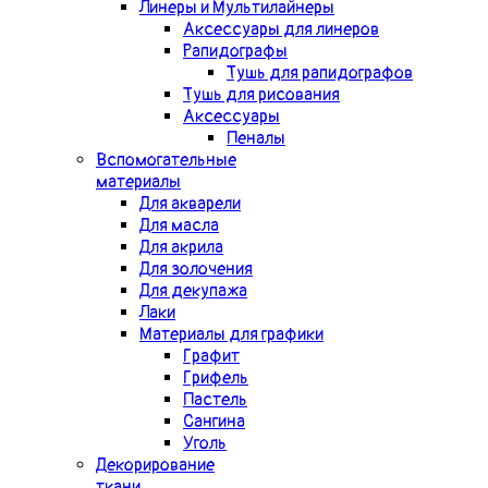
Линеры и Мультилайнеры
Аксессуары для линеров
Рапидографы
Тушь для рапидографов
Тушь для рисования
Аксессуары
Пеналы
Вспомогательные
материалы
Для акварели
Для масла
Для акрила
Для золочения
Для декупажа
Лаки
Материалы для графики
Графит
Грифель
Пастель
Сангина
Уголь
Декорирование
ткани