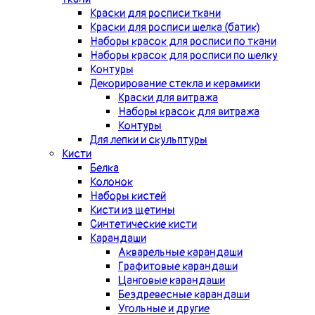
Краски для росписи ткани
Краски для росписи шелка (батик)
Наборы красок для росписи по ткани
Наборы красок для росписи по шелку
Контуры
Декорирование стекла и керамики
Краски для витража
Наборы красок для витража
Контуры
Для лепки и скульптуры
Кисти
Белка
Колонок
Наборы кистей
Кисти из щетины
Синтетические кисти
Карандаши
Акварельные карандаши
Графитовые карандаши
Цанговые карандаши
Бездревесные карандаши
Угольные и другие