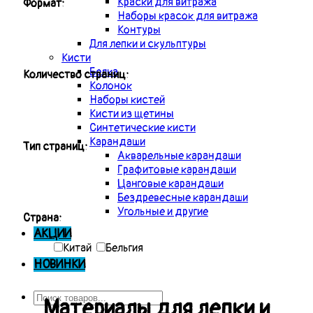
Краски для витража
Формат:
Наборы красок для витража
Контуры
Для лепки и скульптуры
Кисти
Белка
Количество страниц:
Колонок
Наборы кистей
Кисти из щетины
Синтетические кисти
Карандаши
Тип страниц:
Акварельные карандаши
Графитовые карандаши
Цанговые карандаши
Бездревесные карандаши
Угольные и другие
Страна:
АКЦИИ
Китай
Бельгия
НОВИНКИ
Материалы для лепки и