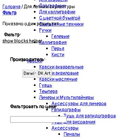
Для графики
Головна
/
Для лепки и скульптуры
Для каллиграфии
Фільтр
С цветной бумагой
Показано один результат
Смешанные техники
Ручки
Фильтр:
Гелевые
show blocks helper
Каллиграфия
Перья
Кисти
Производитель:
Краски
Краски акварельные
Краски акриловые
Darwi
DK Art
Краски масляные
Гуашь
Темпера
Линеры и Мультилайнеры
Аксессуары для линеров
Фильтровать по цене:
Рапидографы
Тушь для рапидографов
Тушь для рисования
Аксессуары
Пеналы