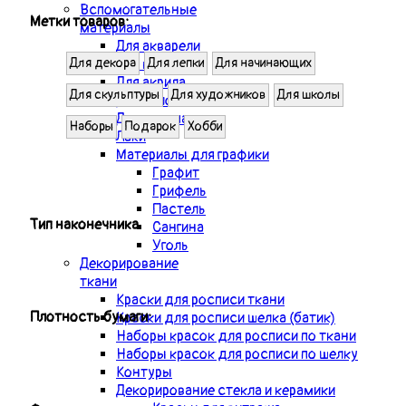
Вспомогательные
Метки товаров:
материалы
Для акварели
Для масла
Для декора
Для лепки
Для начинающих
Для акрила
Для скульптуры
Для художников
Для школы
Для золочения
Для декупажа
Наборы
Подарок
Хобби
Лаки
Материалы для графики
Графит
Грифель
Пастель
Тип наконечника
Сангина
Уголь
Декорирование
ткани
Краски для росписи ткани
Плотность бумаги:
Краски для росписи шелка (батик)
Наборы красок для росписи по ткани
Наборы красок для росписи по шелку
Контуры
Декорирование стекла и керамики