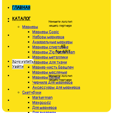
ГЛАВНАЯ
КАТАЛОГ
Нажмите логотип
нашего партнера
Маркеры
Маркеры Copic
Наборы маркеров
Акварельные маркеры
All
Маркеры спиртовые
for ART
Маркеры Zig Posterman
Маркеры металлики
Хочу купить
Маркеры для ткани
Увійти
Маркер-кисть Брашпен
Маркеры масляные
Нажмите логотип
Маркеры белые
нашего партнера
Чернила для маркеров
Аксессуары для маркеров
Скетчбуки
Markerman
Maxgoodz
Для маркеров
Для акварели