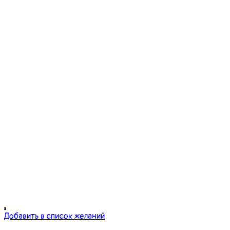
Добавить в список желаний
Для лепки и скульптуры
Набор силиконовых кистей
215.00
грн.
Додати у кошик