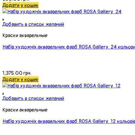
Додати у кошик
Добавить в список желаний
Краски акварельные
Набір художніх акварельних фарб ROSA Gallery 24 кольор
1,375.00
грн.
Додати у кошик
Добавить в список желаний
Краски акварельные
Набір художніх акварельних фарб ROSA Gallery 12 кольорі