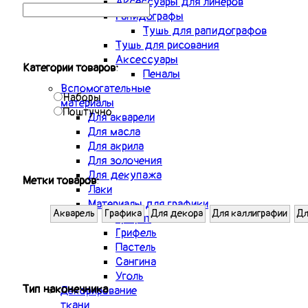
Аксессуары для линеров
Рапидографы
Тушь для рапидографов
Тушь для рисования
Аксессуары
Категории товаров:
Пеналы
Вспомогательные
Наборы
материалы
Поштучно
Для акварели
Для масла
Для акрила
Для золочения
Для декупажа
Метки товаров:
Лаки
Материалы для графики
Акварель
Графика
Для декора
Для каллиграфии
Дл
Графит
Грифель
Пастель
Сангина
Уголь
Тип наконечника
Декорирование
ткани