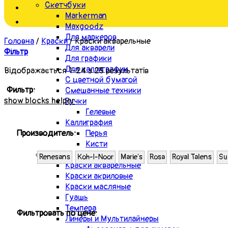
Скетчбуки
Markerman
Maxgoodz
Для маркеров
Головна
/
Краски
/
Краски акварельные
Для акварели
Фільтр
Для графики
Для каллиграфии
Відображається 1-24 з 25 результатів
С цветной бумагой
Фильтр:
Смешанные техники
show blocks helper
Ручки
Гелевые
Каллиграфия
Производитель:
Перья
Кисти
Краски
Renesans
Koh-I-Noor
Marie's
Rosa
Royal Talens
Su
Краски акварельные
Краски акриловые
Краски масляные
Гуашь
Темпера
Фильтровать по цене:
Линеры и Мультилайнеры