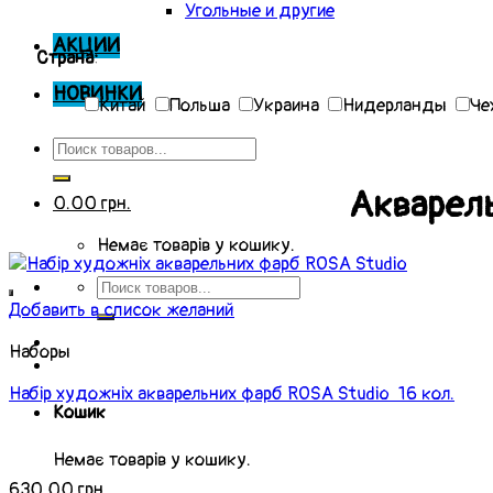
Угольные и другие
АКЦИИ
Страна:
НОВИНКИ
Китай
Польша
Украина
Нидерланды
Че
Акварель
0.00
грн.
Немає товарів у кошику.
Добавить в список желаний
Наборы
Набір художніх акварельних фарб ROSA Studio 16 кол.
Кошик
Немає товарів у кошику.
630.00
грн.