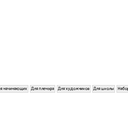
я начинающих
Для пленэра
Для художников
Для школы
Набо