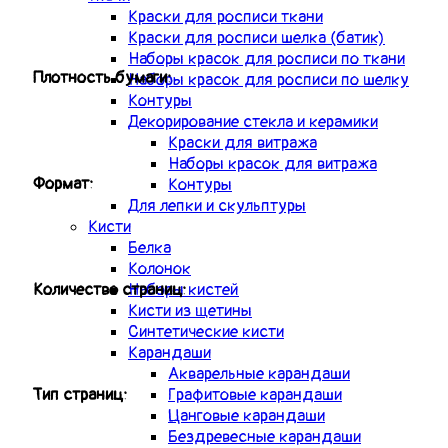
Краски для росписи ткани
Краски для росписи шелка (батик)
Наборы красок для росписи по ткани
Плотность бумаги:
Наборы красок для росписи по шелку
Контуры
Декорирование стекла и керамики
Краски для витража
Наборы красок для витража
Формат:
Контуры
Для лепки и скульптуры
Кисти
Белка
Колонок
Количество страниц:
Наборы кистей
Кисти из щетины
Синтетические кисти
Карандаши
Акварельные карандаши
Графитовые карандаши
Тип страниц:
Цанговые карандаши
Бездревесные карандаши