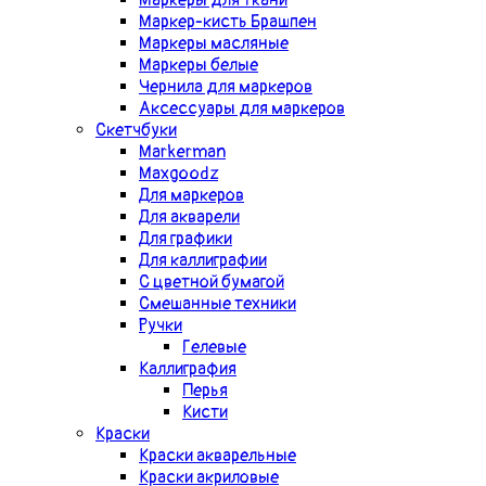
Маркеры для ткани
Маркер-кисть Брашпен
Маркеры масляные
Маркеры белые
Чернила для маркеров
Аксессуары для маркеров
Скетчбуки
Markerman
Maxgoodz
Для маркеров
Для акварели
Для графики
Для каллиграфии
С цветной бумагой
Смешанные техники
Ручки
Гелевые
Каллиграфия
Перья
Кисти
Краски
Краски акварельные
Краски акриловые