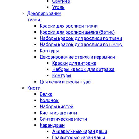
Сангина
Уголь
Декорирование
ткани
Краски для росписи ткани
Краски для росписи шелка (батик)
Наборы красок для росписи по ткани
Наборы красок для росписи по шелку
Контуры
Декорирование стекла и керамики
Краски для витража
Наборы красок для витража
Контуры
Для лепки и скульптуры
Кисти
Белка
Колонок
Наборы кистей
Кисти из щетины
Синтетические кисти
Карандаши
Акварельные карандаши
Графитовые карандаши