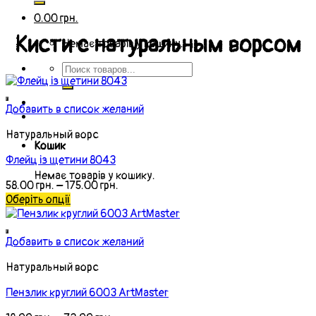
0.00
грн.
Кисти с натуральным ворсом
Немає товарів у кошику.
Добавить в список желаний
Натуральный ворс
Кошик
Флейц із щетини 8043
Немає товарів у кошику.
58.00
грн.
–
175.00
грн.
Оберіть опції
Добавить в список желаний
Натуральный ворс
Пензлик круглий 6003 ArtMaster