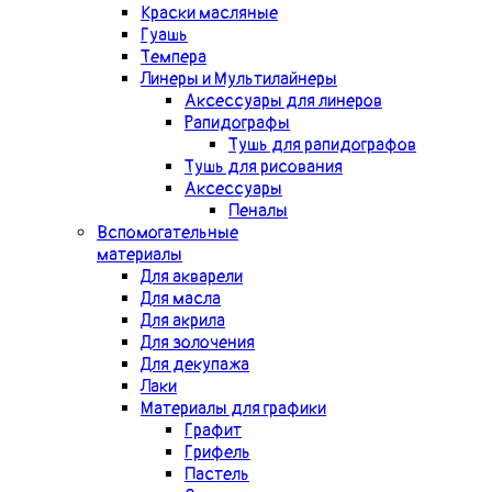
Краски масляные
Гуашь
Темпера
Линеры и Мультилайнеры
Аксессуары для линеров
Рапидографы
Тушь для рапидографов
Тушь для рисования
Аксессуары
Пеналы
Вспомогательные
материалы
Для акварели
Для масла
Для акрила
Для золочения
Для декупажа
Лаки
Материалы для графики
Графит
Грифель
Пастель