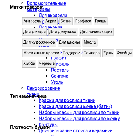
Вспомогательные
Метки товаров:
материалы
Для акварели
Для масла
Акварель
Акрил
Батик
Графика
Гуашь
Для акрила
Для декора
Для декупажа
Для начинающих
Для золочения
Для декупажа
Для художников
Для школы
Масло
Лаки
Материалы для графики
Маслянные краски
Подарок
Темпера
Тушь
Флейцы
Графит
Грифель
Хобби
Чернила
Пастель
Сангина
Уголь
Декорирование
ткани
Тип наконечника
Краски для росписи ткани
Краски для росписи шелка (батик)
Наборы красок для росписи по ткани
Наборы красок для росписи по шелку
Контуры
Плотность бумаги:
Декорирование стекла и керамики