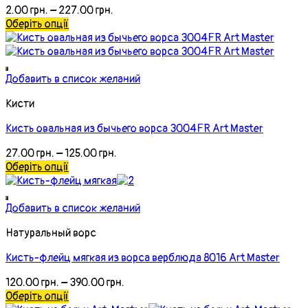
2.00
грн.
–
227.00
грн.
Оберіть опції
Добавить в список желаний
Кисти
Кисть овальная из бычьего ворса 3004FR Art Master
27.00
грн.
–
125.00
грн.
Оберіть опції
Добавить в список желаний
Натуральный ворс
Кисть-флейц мягкая из ворса верблюда 8016 Art Master
120.00
грн.
–
390.00
грн.
Оберіть опції