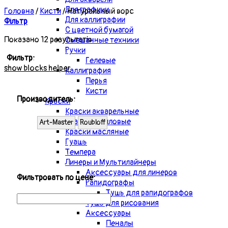
Для графики
Головна
/
Кисти
/
Натуральный ворс
Для каллиграфии
Фільтр
С цветной бумагой
Показано 12 результатів
Смешанные техники
Ручки
Фильтр:
Гелевые
show blocks helper
Каллиграфия
Перья
Кисти
Производитель:
Краски
Краски акварельные
Краски акриловые
Art-Master
Roubloff
Краски масляные
Гуашь
Темпера
Линеры и Мультилайнеры
Аксессуары для линеров
Фильтровать по цене:
Рапидографы
Тушь для рапидографов
Тушь для рисования
Аксессуары
Пеналы