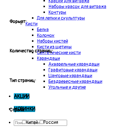
Краски для витража
Наборы красок для витража
Контуры
Для лепки и скульптуры
Формат:
Кисти
Белка
Колонок
Наборы кистей
Кисти из щетины
Количество страниц:
Синтетические кисти
Карандаши
Акварельные карандаши
Графитовые карандаши
Цанговые карандаши
Тип страниц:
Бездревесные карандаши
Угольные и другие
АКЦИИ
НОВИНКИ
Страна:
Китай
Россия