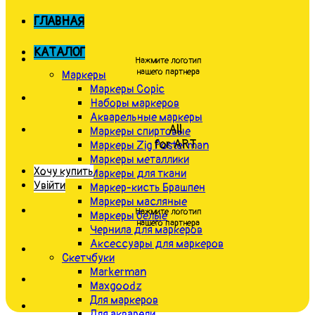
ГЛАВНАЯ
КАТАЛОГ
Нажмите логотип
нашего партнера
Маркеры
Маркеры Copic
Наборы маркеров
Акварельные маркеры
All
Маркеры спиртовые
for ART
Маркеры Zig Posterman
Маркеры металлики
Хочу купить
Маркеры для ткани
Увійти
Маркер-кисть Брашпен
Маркеры масляные
Нажмите логотип
Маркеры белые
нашего партнера
Чернила для маркеров
Аксессуары для маркеров
Скетчбуки
Markerman
Maxgoodz
Для маркеров
Для акварели